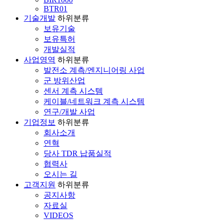
BTR01
기술개발
하위분류
보유기술
보유특허
개발실적
사업영역
하위분류
발전소 계측/엔지니어링 사업
군 방위산업
센서 계측 시스템
케이블/네트워크 계측 시스템
연구/개발 사업
기업정보
하위분류
회사소개
연혁
당사 TDR 납품실적
협력사
오시는 길
고객지원
하위분류
공지사항
자료실
VIDEOS