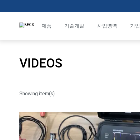
제품
기술개발
사업영역
기업
BTR7000
보유기술
발전소 계측/엔지니어
회사
VIDEOS
BTR5000
보유특허
군 방위산업
연혁
BTR1000
개발실적
센서 계측 시스템
당사 
BPR1000
케이블/네트워크 계측
협력
Showing item(s)
BIR1000
연구/개발 사업
오시는
BTR01