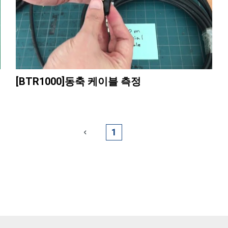
[BTR1000]동축 케이블 측정
1